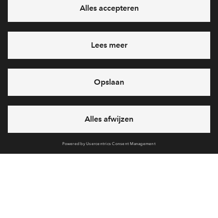
Ja, ik wil mij aanmelden
Heb je een vraag en wil je direct antwoord? Bel ons op
088
71 22 125
6 dagen per week beschikbaar (behalve tijdens
feestdagen)
vandaag gesloten, maandag zijn we vanaf
09:00 uur weer
bereikbaar
via chat en telefoon
Cookies
Over BPD
Disclaimer