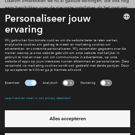
Daarom ontwikkelen we nu al gasloze woningen, die ook nog
eens beschikken over de nieuwste installaties als het gaat om
het verwarmen van je woning en het opwekken van
elektriciteit. Zoals zonnepanelen, vloerverwarming,
luchtwarmtepompen, HR++ glas en isolatie van muren, gevels
en daken. Je bent dus niet alleen voorbereid op de toekomst
zonder aardgas, maar bespaart óók op je maandelijks
energielasten. Genoeg redenen dus om te kiezen voor een
nieuwbouwwoning van BPD!
Interesse? Meld je dan snel aan
Hiermee blijf je op de hoogte van het belangrijkste nieuws en
eventuele projecten
Ja, ik wil mij aanmelden