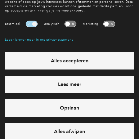
Zijn er nog woningen beschikbaar?
Woningen
Interesse? Meld je dan snel aan
Hiermee blijf je op de hoogte van het belangrijkste nieuws en
eventuele projecten
Ja, ik wil mij aanmelden
Heb je een vraag en wil je direct antwoord? Bel ons op
088
71 22 125
6 dagen per week beschikbaar (behalve tijdens
feestdagen)
vandaag van
09:00 - 18:00 uur