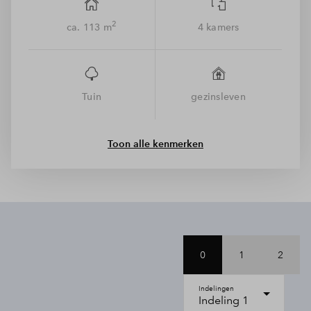
2
ca. 113 m
4 kamers
Tuin
gezinsleven
Toon alle kenmerken
0
1
2
Indelingen
Indeling 1