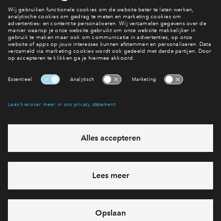
Downloads
Download alle bestanden in één keer
Compleet
Verkoopstuk
Verkooptekeningen_Waterrijk_fase_2c_en_2d-
DEF.pdf
Verkoopstuk
Waterrijk_Fase_2c_en_2d-Juridische-
Situatietekening.pdf
Verkoopstuk