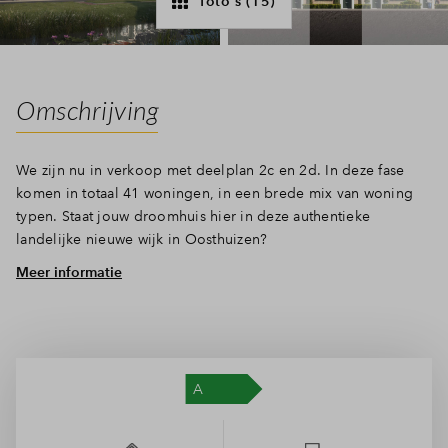
foto's (15)
Inloggen
Omschrijving
We zijn nu in verkoop met deelplan 2c en 2d. In deze fase
komen in totaal 41 woningen, in een brede mix van woning
typen. Staat jouw droomhuis hier in deze authentieke
landelijke nieuwe wijk in Oosthuizen?
Meer informatie
In deelplan 2c en 2d komen in totaal 41 woningen, waarvan
11 tussenwoningen. Deze woningen in authentieke
Oudhollandse stijl zijn circa 5,4m2 breed. De grootte van de
kavels varieert van circa 105 tot circa 124m2. De
tussenwoningen liggen verspreid over de 2 fasedelen en er
zijn qua gevelkleurstelling in 2 varianten in het aanbod.