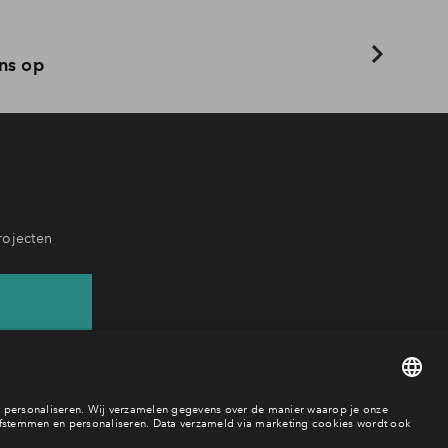
ns op
rojecten
25