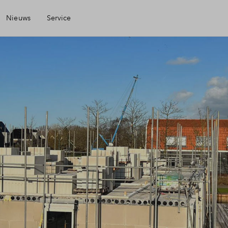
Nieuws
Service
Mijn Eigen Huis
Financiele check
Financiering
Toewijzing
Woning kopen