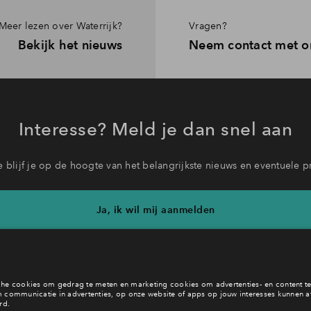
Meer lezen over Waterrijk?
Vragen?
Bekijk het nieuws
Neem contact met o
Interesse? Meld je dan snel aan
 blijf je op de hoogte van het belangrijkste nieuws en eventuele p
Ja, ik wil mij aanmelden
b je een vraag en wil je direct antwoord? Bel ons op
088 71 22 1
6 dagen per week beschikbaar (behalve tijdens feestdagen)