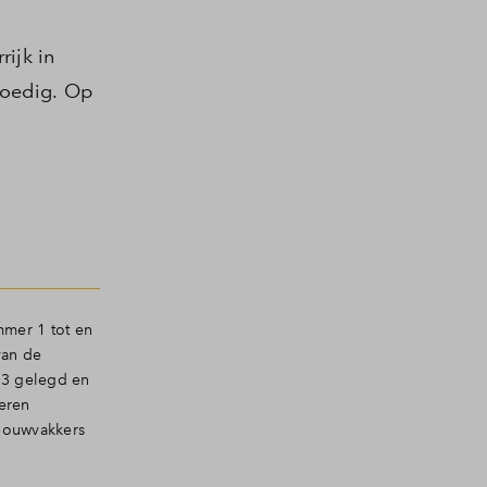
ijk in
poedig. Op
mmer 1 tot en
van de
53 gelegd en
eren
 bouwvakkers