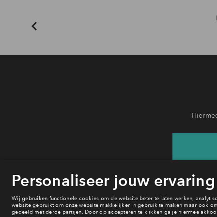
Hiermee
He