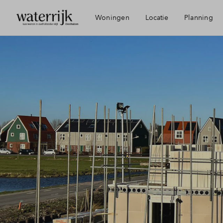
Woningen
Locatie
Planning
Bereikbaarheid
Voorzieningen
Oosthuizen
Duurzaamheid