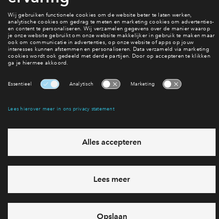
Hiermee blijf je op de hoogte van het belangrijkste nieuws en
Inloggen
eventuele projecten
Ja, ik wil mij aanmelden
Heb je een vraag en wil je direct antwoord? Bel ons op
088
71 22 125
6 dagen per week beschikbaar (behalve tijdens
feestdagen)
vandaag van
09:00 - 18:00 uur
via chat en telefoon
Cookies
Over BPD